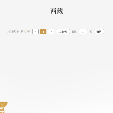
西藏
1
共
0
条记录 第
1
/
1
页
<
>
10条/页
前往
页