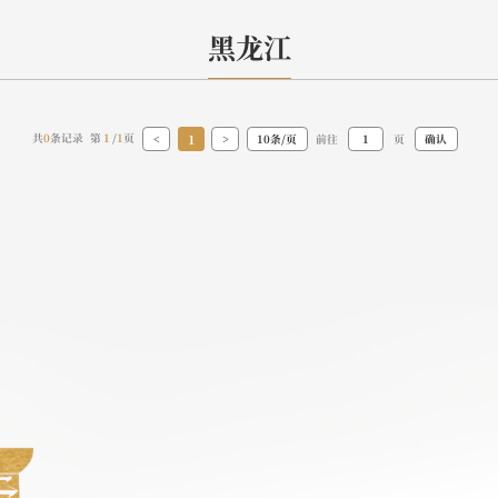
黑龙江
1
共
0
条记录 第
1
/
1
页
<
>
10条/页
前往
页