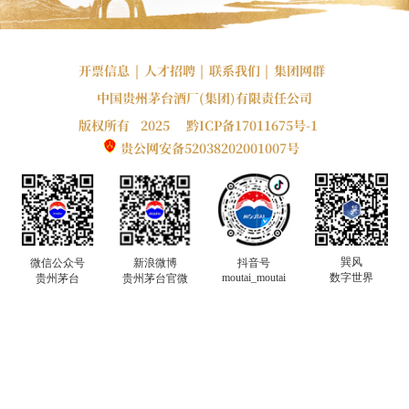
开票信息
|
人才招聘
|
联系我们
|
集团网群
中国贵州茅台酒厂(集团)有限责任公司
版权所有 2025
黔ICP备17011675号-1
贵公网安备52038202001007号
巽风
微信公众号
新浪微博
抖音号
moutai_moutai
数字世界
贵州茅台
贵州茅台官微