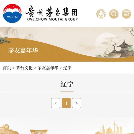
茅友嘉年华
首页
>
茅台文化
>
茅友嘉年华
>
辽宁
辽宁
1
<
>