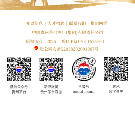
开票信息
|
人才招聘
|
联系我们
|
集团网群
中国贵州茅台酒厂(集团)有限责任公司
版权所有 2025
黔ICP备17011675号-1
贵公网安备52038202001007号
巽风
微信公众号
新浪微博
抖音号
moutai_moutai
数字世界
贵州茅台
贵州茅台官微