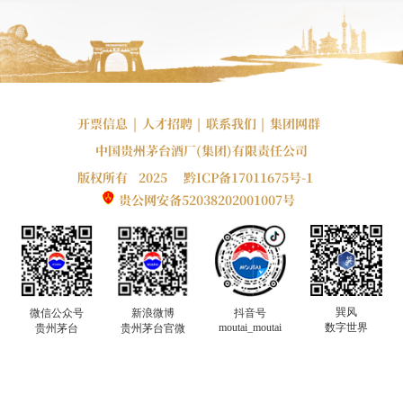
开票信息
|
人才招聘
|
联系我们
|
集团网群
中国贵州茅台酒厂(集团)有限责任公司
版权所有 2025
黔ICP备17011675号-1
贵公网安备52038202001007号
巽风
微信公众号
新浪微博
抖音号
moutai_moutai
数字世界
贵州茅台
贵州茅台官微