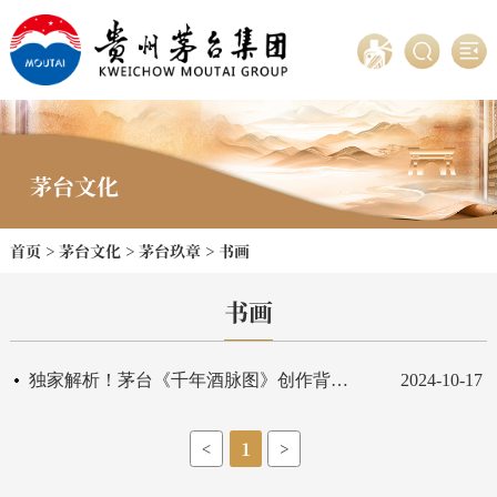
茅台文化
首页
>
茅台文化
>
茅台玖章
>
书画
书画
独家解析！茅台《千年酒脉图》创作背后的故事与意义
2024-10-17
1
<
>