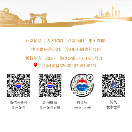
开票信息
|
人才招聘
|
联系我们
|
集团网群
中国贵州茅台酒厂(集团)有限责任公司
版权所有 2025
黔ICP备17011675号-1
贵公网安备52038202001007号
巽风
微信公众号
新浪微博
抖音号
moutai_moutai
数字世界
贵州茅台
贵州茅台官微