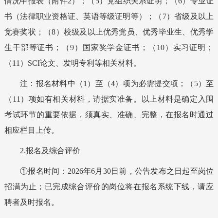
情况申报表（附件2）；（5）党组织关系证明；（6）专业证
书（法律职业资格证、英语等级证明等）；（7）省级及以上
竞赛奖状；（8）校级及以上优秀党员、优秀毕业生、优秀学
生干部等证书；（
9
）国家奖学金证书；
（
10
）
实习证明；
（1
1
）
SC
I论文、
发明
专利等相关材料。
注：
报名材料中
（1）至（4）
项
为
必需
提交
项
；（5）至
（1
1
）
项如有
相关材料，请据实准备。以上材料是确定入围
考
试环节的重要依据，须真实、准确、完整，
在报名时通过
相应栏目上传。
2.
报名及
综合评价
①报名时间：
2026年6月30日前，公告发布之日起至岗位
招满为止；已完成综合评价的岗位将在报名系统下线，请应
聘者及时报名。