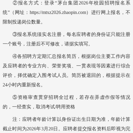
②报名方式：登录“茅台集团
202
6
年校园招聘报名系
统”（网址：
https://mtxz2026.zhaopin.com
）进行网上报名
，
不
限制投递岗位数量
。
③报名系统须实名注册，每名应聘者的身份证只能注册
一个账号，注册后不可修改，请据实填写。
④
各招聘方
定期汇总报名简历，
根据
岗位主要工作内容
及
应聘者的专业方向、
荣誉奖项、
一贯表现等因素进行综合
评价，择优确定入围
考
试人员。简历被退回的，根据提示在
24小时内重新报名。
⑤
资格审查贯穿招聘全过程，若存在弄虚作假等情况
的，一经查实，取消考试/聘用资格
注：应聘者年龄计算以身份证出生日期为准，
年龄计算
截止时间为
202
6
年
3
月
20
日。应聘者提交报名资料后即视为完