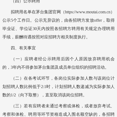
（
四
）公示聘用
拟聘用名单在茅台集团官网（
https://www.moutai.com.cn
）
公示5个工作日。公示无异议的，由各招聘方发放offer，取得
毕业证、学位证
30天内
按照各招聘方聘用有关规定办理聘用
手续
，
薪酬待遇按照对应招聘方相关制度执行
。
四、有关事宜
（一）应聘者经公示聘用后因个人原因放弃聘用机会
的，
3年内不得参加
茅台集团
及成员单位组织的招聘活动。
（二）在各考试环节，各岗位实际参加人数与该岗位计
划招聘人数比例低于2:1时，计划招聘人数递减为实际参加人
数的1/2（向下取整），直至取消该岗位招聘。
（
三
）
若有应聘者未通过
考察
或体检，或者放弃
考
试、
考察和
体检、
聘用
等环节资格造成入围名额空缺的，
各招聘