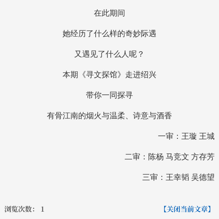
在此期间
她经历了什么样的奇妙际遇
又遇见了什么人呢？
本期《寻文探馆》走进绍兴
带你一同探寻
有骨江南的烟火与温柔、诗意与酒香
一审：王璇 王城
二审：陈杨 马竞文 方存芳
三审：王幸韬 吴德望
浏览次数：
1
【关闭当前文章】