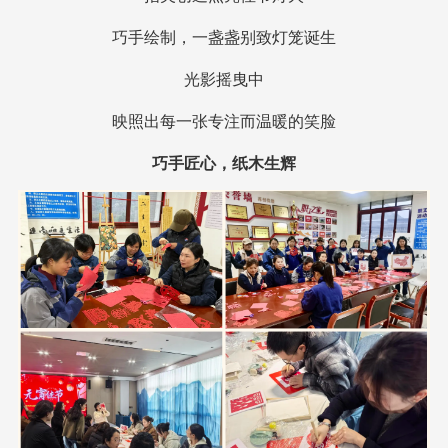
巧手绘制，一盏盏别致灯笼诞生
光影摇曳中
映照出每一张专注而温暖的笑脸
巧手匠心，纸木生辉