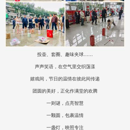
投壶、套圈、趣味夹球……
声声笑语，在空气里交织荡漾
嬉戏间，节日的温情在彼此间传递
团圆的美好，正化作满堂的欢腾
一则谜，点亮智慧
一颗圆，包裹温情
一盏灯，映照专注