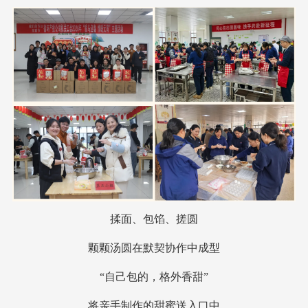
揉面、包馅、搓圆
颗颗汤圆在默契协作中成型
“自己包的，格外香甜”
将亲手制作的甜蜜送入口中