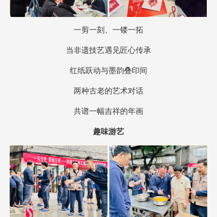
一剪一刻、一镂一拓
当非遗技艺遇见匠心传承
红纸跃动与墨韵叠印间
两种古老的艺术对话
共谱一幅吉祥的年画
趣味游艺